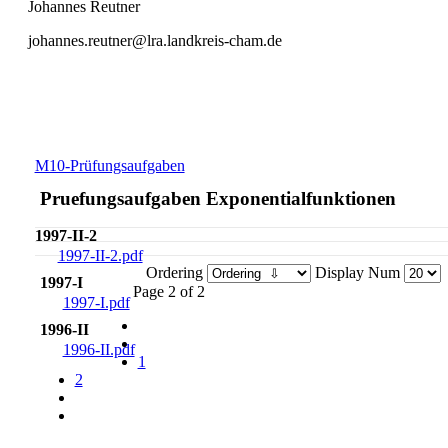
Johannes Reutner
johannes.reutner@lra.landkreis-cham.de
M10-Prüfungsaufgaben
Pruefungsaufgaben Exponentialfunktionen
1997-II-2
1997-II-2.pdf
Ordering
Display Num
1997-I
Page 2 of 2
1997-I.pdf
1996-II
1996-II.pdf
1
2